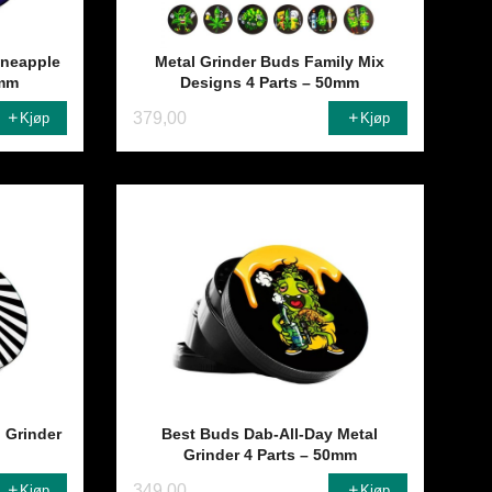
ineapple
Metal Grinder Buds Family Mix
0mm
Designs 4 Parts – 50mm
379,00
Kjøp
Kjøp
 Grinder
Best Buds Dab-All-Day Metal
Grinder 4 Parts – 50mm
349,00
Kjøp
Kjøp