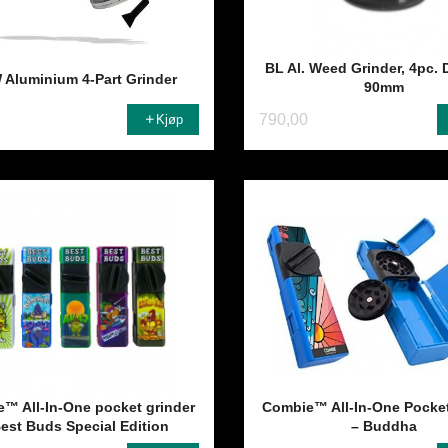
BL Al. Weed Grinder, 4pc. 
 Aluminium 4-Part Grinder
90mm
790,00
Kjøp
™ All-In-One pocket grinder
Combie™ All-In-One Pocket
Best Buds Special Edition
– Buddha