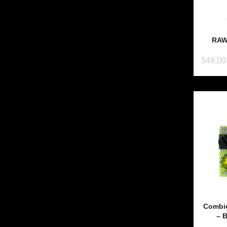
RAW
548,00
Combie
– 