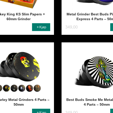
ey King KS Slim Papers +
Metal Grinder Best Buds P
60mm Grinder
Express 4 Parts – 5
349,00
Kjøp
rley Metal Grinders 4 Parts –
Best Buds Smoke Me Metal
50mm
4 Parts – 50mm
349,00
Kjøp