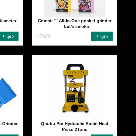
Diameter
Combie™ All-In-One pocket grinder
– Let’s smoke
179,00
Kjøp
Kjøp
 Grinder
Qnubu Pro Hydraulic Rosin Heat
Press 2Tons