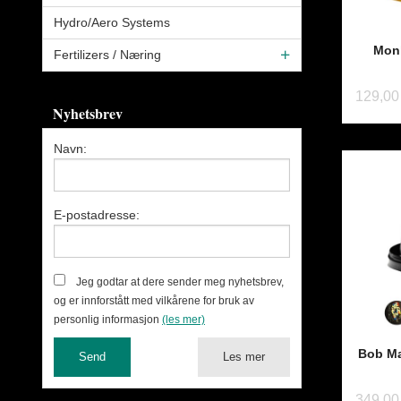
Hydro/Aero Systems
Monk
Fertilizers / Næring
129,00
Nyhetsbrev
Navn:
E-postadresse:
Jeg godtar at dere sender meg nyhetsbrev,
og er innforstått med vilkårene for bruk av
personlig informasjon
(les mer)
Bob Ma
Les mer
349,00