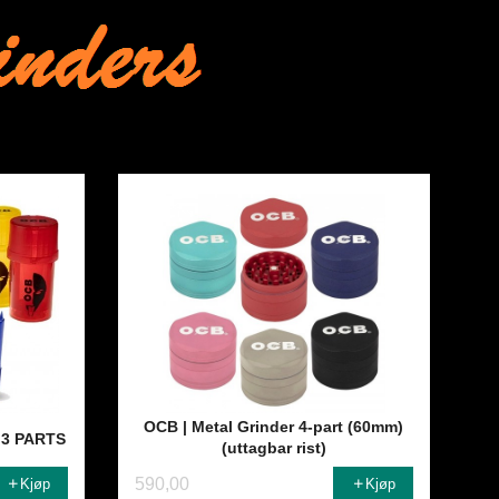
OCB | Metal Grinder 4-part (60mm)
 3 PARTS
(uttagbar rist)
590,00
Kjøp
Kjøp