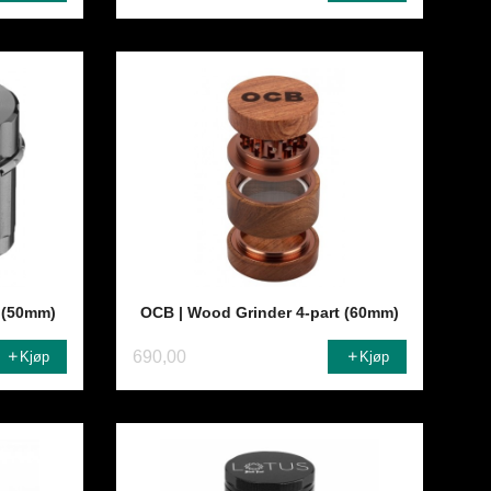
r (50mm)
OCB | Wood Grinder 4-part (60mm)
690,00
Kjøp
Kjøp