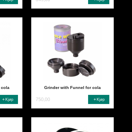
 cola
Grinder with Funnel for cola
750,00
Kjøp
Kjøp