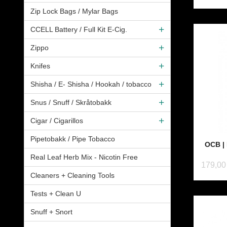
Zip Lock Bags / Mylar Bags
CCELL Battery / Full Kit E-Cig.
Zippo
Knifes
Shisha / E- Shisha / Hookah / tobacco
Snus / Snuff / Skråtobakk
Cigar / Cigarillos
Pipetobakk / Pipe Tobacco
OCB |
Real Leaf Herb Mix - Nicotin Free
179,00
Cleaners + Cleaning Tools
Tests + Clean U
Snuff + Snort