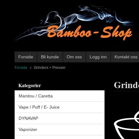
Gå
til
innholdet
Forside
Bli kunde
Om oss
Logg inn
Kontakt oss
Forside
Grinders + Presser
Grinde
Kategorier
Manitou / Caretta
Vape / Puff / E- Juice
DYNAVAP
Vaporizer