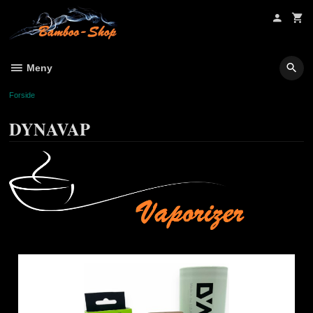
Gå
til
innholdet
Meny
Forside
DYNAVAP