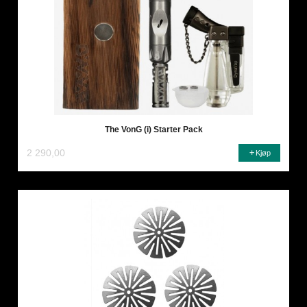
The VonG (i) Starter Pack
2 290,00
Kjøp