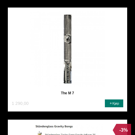
The M 7
1 290,00
Kjøp
-3%