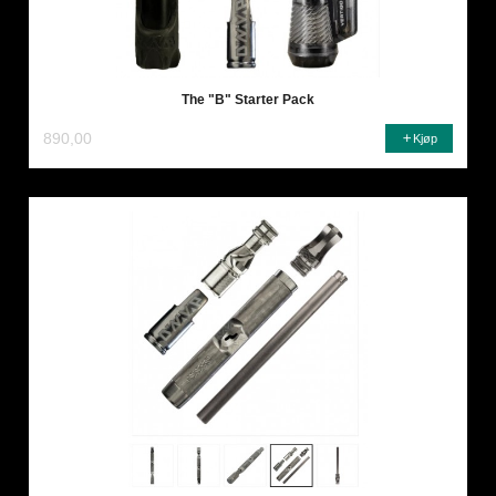
The "B" Starter Pack
890,00
Kjøp