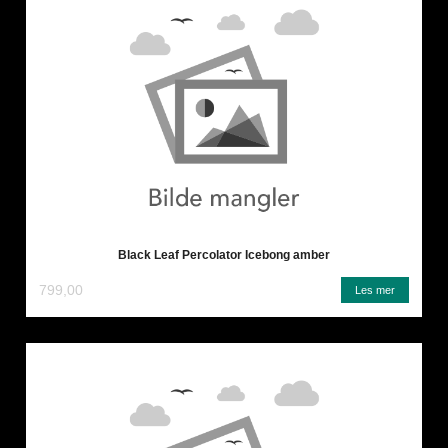
Black Leaf Percolator Icebong amber
799,00
Les mer