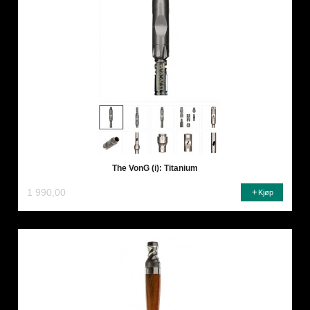
The VonG (i): Titanium
1 990,00
Kjøp