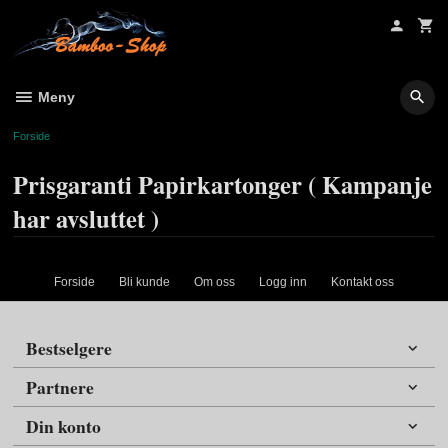
Gå
til
innholdet
Meny
Forside
Prisgaranti Papirkartonger ( Kampanje
har avsluttet )
Forside
Bli kunde
Om oss
Logg inn
Kontakt oss
Bestselgere
Partnere
Din konto