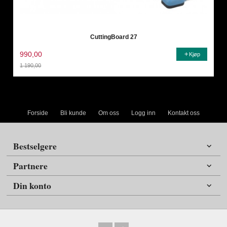
CuttingBoard 27
990,00
Kjøp
1 190,00
Rabatt
Forside
Bli kunde
Om oss
Logg inn
Kontakt oss
Bestselgere
Partnere
Din konto