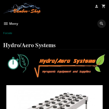
Gå
til
innholdet
Meny
Forside
Hydro/Aero Systems