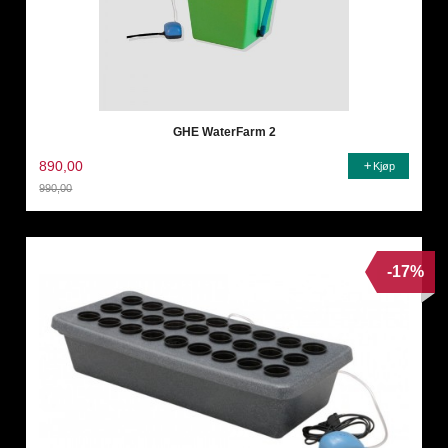
GHE WaterFarm 2
890,00
Kjøp
990,00
Rabatt
-17%