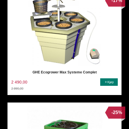
-17%
GHE Ecogrower Max Systeme Complet
2 490,00
Kjøp
2 990,00
Rabatt
-25%