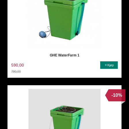
GHE WaterFarm 1
590,00
Kjøp
790,00
Rabatt
-10%