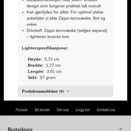
design som fungerer praktisk talt overalt
Kan gjenfylles for alltid: For optimal ytelse
anbefaler vi ekte Zippo-tennvæske, flint og
veker.
Drivstoff: Zippo tennvæske (selges separat)
– lighteren leveres tom
Lighterspesifikasjoner:
Høyde:
5,72 cm
Bredde:
1,27 cm
Lengde:
3,81 cm
Vekt:
57 gram
Produktanmeldelser (0)
Forside
Bli kunde
Om oss
Logg inn
Kontakt oss
Bestselgere