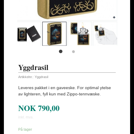
Yggdrasil
Artikkelnr.:
Yggdrasil
Leveres pakket i en gaveeske. For optimal ytelse
av lighteren, fyll kun med Zippo-tennvæske.
NOK
790,00
inkl. mva.
På lager