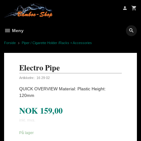
Gå
til
innholdet
Meny
Forside
Piper / Cigarette Holder /Racks + Accessories
Electro Pipe
Artikkelnr.:
16 29 02
QUICK OVERVIEW Material: Plastic Height:
120mm
NOK
159,00
inkl. mva.
På lager