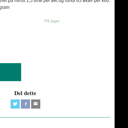
t på minst 1,5 time per økt og rundt 65 økter per kilo.
 gram
På lager
Del dette