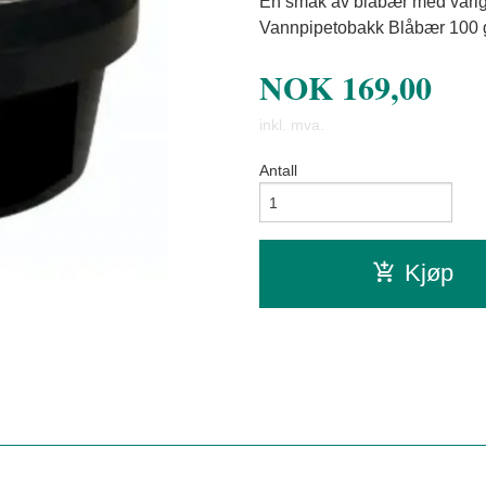
En smak av blåbær med varighe
Vannpipetobakk Blåbær 100
NOK
169,00
inkl. mva.
Antall
Kjøp