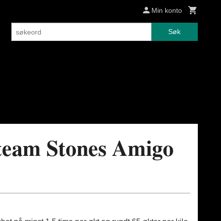
Min konto
Søk
team Stones Amigo