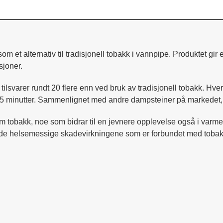
m et alternativ til tradisjonell tobakk i vannpipe. Produktet gir
joner.
 tilsvarer rundt 20 flere enn ved bruk av tradisjonell tobakk. H
 45 minutter. Sammenlignet med andre dampsteiner på markedet, g
 tobakk, noe som bidrar til en jevnere opplevelse også i varm
av de helsemessige skadevirkningene som er forbundet med tobak