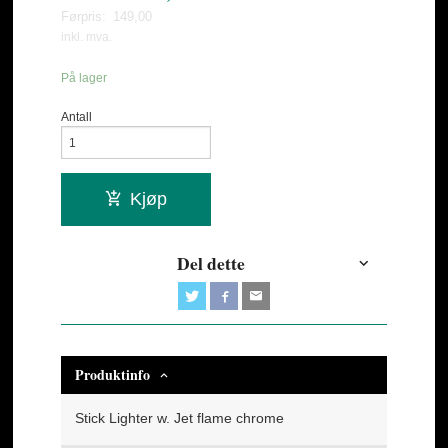
Førpris:
149,00
Rabatt
inkl. mva.
På lager
Antall
Kjøp
Del dette
Produktinfo
Stick Lighter w. Jet flame chrome