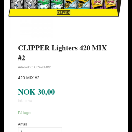
CLIPPER Lighters 420 MIX
#2
Artikkelnr.:
CC420MX2
420 MIX #2
NOK
30,00
inkl. mva.
På lager
Antall