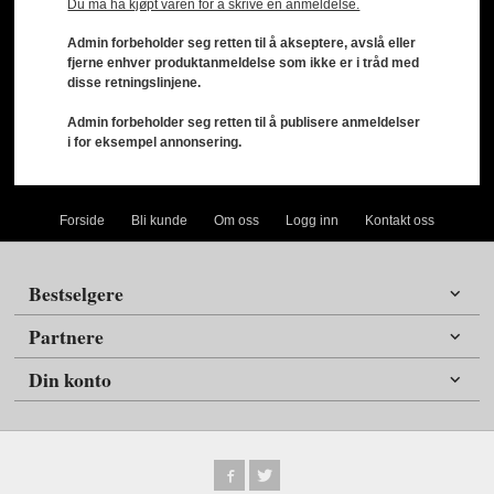
Du må ha kjøpt varen for å skrive en anmeldelse.
Admin forbeholder seg retten til å akseptere, avslå eller
fjerne enhver produktanmeldelse som ikke er i tråd med
disse retningslinjene.
Admin forbeholder seg retten til å publisere anmeldelser
i for eksempel annonsering.
Forside
Bli kunde
Om oss
Logg inn
Kontakt oss
Bestselgere
Partnere
Din konto