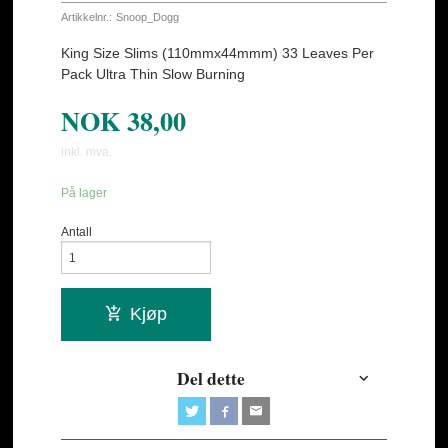
Artikkelnr.:
Snoop_Dogg
King Size Slims (110mmx44mmm) 33 Leaves Per
Pack Ultra Thin Slow Burning
NOK
38,00
inkl. mva.
På lager
Antall
Kjøp
Del dette