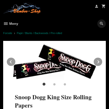
Gå
til
innholdet
Meny
Forside
Papir / Blunts / Backwoods / Pre-rolled
Prev
Ne
Snoop Dogg King Size Rolling
Papers