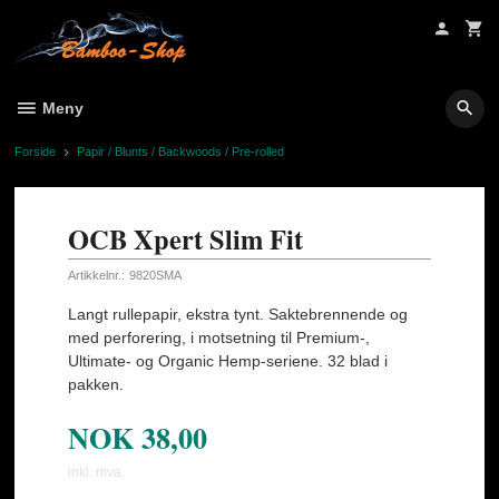
Gå
til
innholdet
Meny
Forside
Papir / Blunts / Backwoods / Pre-rolled
OCB Xpert Slim Fit
Artikkelnr.:
9820SMA
Langt rullepapir, ekstra tynt. Saktebrennende og
med perforering, i motsetning til Premium-,
Ultimate- og Organic Hemp-seriene. 32 blad i
pakken.
NOK
38,00
inkl. mva.