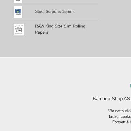
Steel Screens 15mm
RAW King Size Slim Rolling
Papers
Bamboo-Shop AS J
Vår nettbutik
bruker cookie
Fortsett å