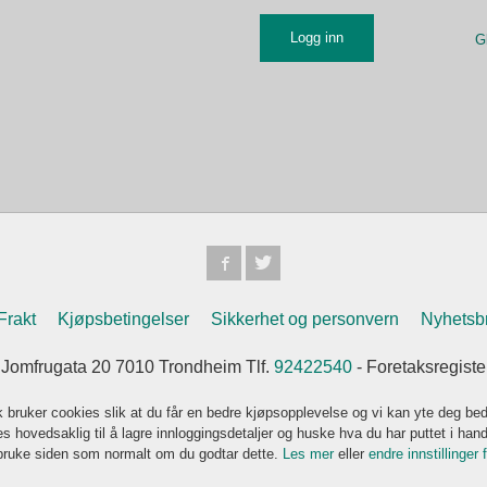
G
Frakt
Kjøpsbetingelser
Sikkerhet og personvern
Nyhetsb
omfrugata 20 7010 Trondheim Tlf.
92422540
- Foretaksregist
k bruker cookies slik at du får en bedre kjøpsopplevelse og vi kan yte deg bed
s hovedsaklig til å lagre innloggingsdetaljer og huske hva du har puttet i han
 bruke siden som normalt om du godtar dette.
Les mer
eller
endre innstillinger 