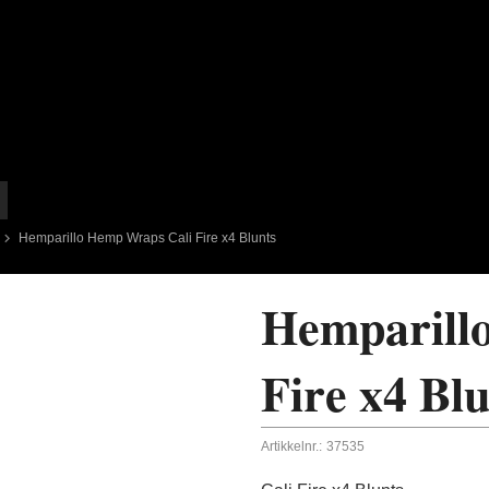
Hemparillo Hemp Wraps Cali Fire x4 Blunts
Hemparill
Fire x4 Blu
Artikkelnr.:
37535