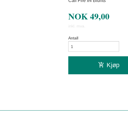
Cali Fire x4 Blunts
NOK
49,00
inkl. mva.
Antall
Kjøp