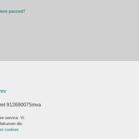
lemt passord?
rev
eret 912690075mva
re service. Vi
dlekurven din.
for cookies.