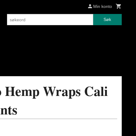
Min konto
Søk
o Hemp Wraps Cali
nts