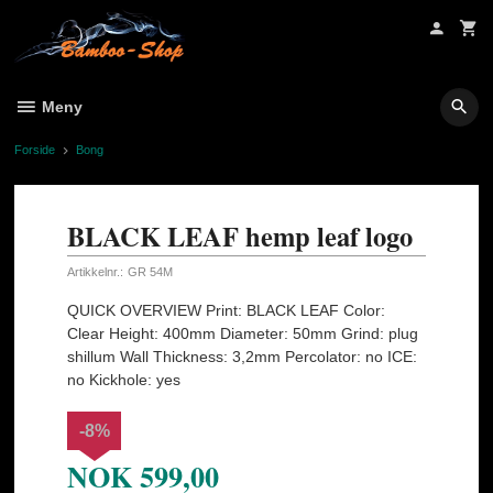
Gå
til
innholdet
Meny
Forside
Bong
BLACK LEAF hemp leaf logo
Artikkelnr.:
GR 54M
QUICK OVERVIEW Print: BLACK LEAF Color:
Clear Height: 400mm Diameter: 50mm Grind: plug
shillum Wall Thickness: 3,2mm Percolator: no ICE:
no Kickhole: yes
-8%
NOK
599,00