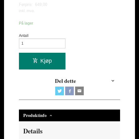
Førpris:
649,00
Rabatt
inkl. mva.
På lager
Antall
Kjøp
Del dette
Produktinfo
Details