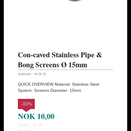
Con-caved Stainless Pipe &
Bong Screens Ø 15mm
Artikkelnr.:
44 05 25
QUICK OVERVIEW Material: Stainless Steel
System: Screens Diameter: 15mm
-33%
NOK
10,00
Førpris:
15,00
Rabatt
inkl. mva.