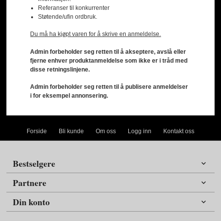
Referanser til konkurrenter
Støtende/ufin ordbruk.
Du må ha kjøpt varen for å skrive en anmeldelse.
Admin forbeholder seg retten til å akseptere, avslå eller
fjerne enhver produktanmeldelse som ikke er i tråd med
disse retningslinjene.
Admin forbeholder seg retten til å publisere anmeldelser
i for eksempel annonsering.
Forside
Bli kunde
Om oss
Logg inn
Kontakt oss
Bestselgere
Partnere
Din konto